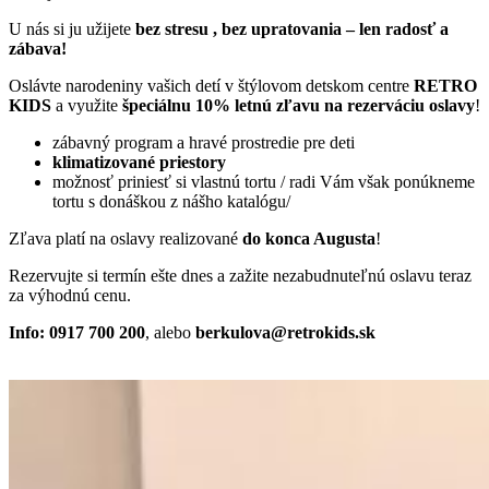
U nás si ju užijete
bez stresu , bez upratovania – len radosť a
zábava!
Oslávte narodeniny vašich detí v štýlovom detskom centre
RETRO
KIDS
a využite
špeciálnu 10% letnú zľavu na rezerváciu oslavy
!
zábavný program a hravé prostredie pre deti
klimatizované priestory
možnosť priniesť si vlastnú tortu / radi Vám však ponúkneme
tortu s donáškou z nášho katalógu/
Zľava platí na oslavy realizované
do konca Augusta
!
Rezervujte si termín ešte dnes a zažite nezabudnuteľnú oslavu teraz
za výhodnú cenu.
Info: 0917 700 200
, alebo
berkulova@retrokids.sk