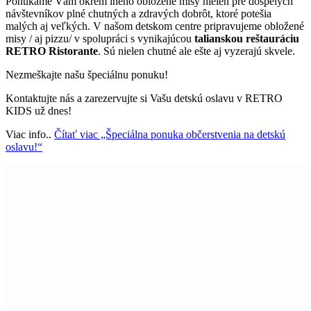
Ponúkame Vám okrem iného obložené misy nielen pre dospelých
návštevníkov plné chutných a zdravých dobrôt, ktoré potešia
malých aj veľkých. V našom detskom centre pripravujeme obložené
misy / aj pizzu/ v spolupráci s vynikajúcou
talianskou reštauráciu
RETRO Ristorante
. Sú nielen chutné ale ešte aj vyzerajú skvele.
Nezmeškajte našu špeciálnu ponuku!
Kontaktujte nás a zarezervujte si Vašu detskú oslavu v RETRO
KIDS už dnes!
Viac info..
Čítať viac
„Špeciálna ponuka občerstvenia na detskú
oslavu!“