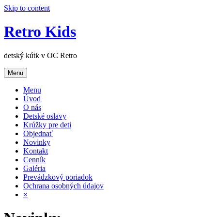
Skip to content
Retro Kids
detský kútk v OC Retro
Menu
Menu
Úvod
O nás
Detské oslavy
Krúžky pre deti
Objednať
Novinky
Kontakt
Cenník
Galéria
Prevádzkový poriadok
Ochrana osobných údajov
×