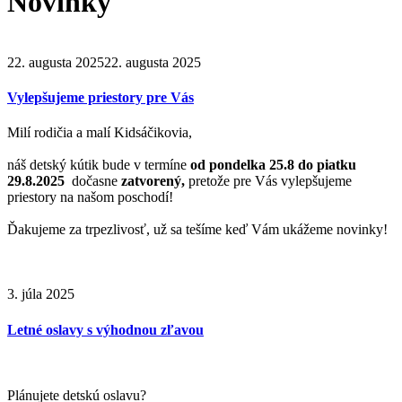
Novinky
22. augusta 2025
22. augusta 2025
Vylepšujeme priestory pre Vás
Milí rodičia a malí Kidsáčikovia,
náš detský kútik bude v termíne
od pondelka 25.8 do piatku
29.8.2025
dočasne
zatvorený,
pretože pre Vás vylepšujeme
priestory na našom poschodí!
Ďakujeme za trpezlivosť, už sa tešíme keď Vám ukážeme novinky!
3. júla 2025
Letné oslavy s výhodnou zľavou
Plánujete detskú oslavu?