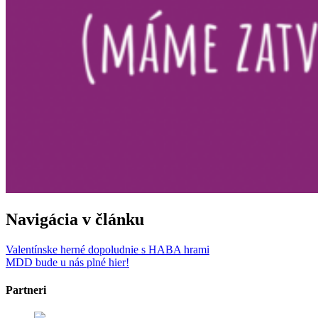
Navigácia v článku
Valentínske herné dopoludnie s HABA hrami
MDD bude u nás plné hier!
Partneri