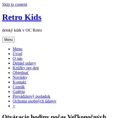
Skip to content
Retro Kids
detský kútk v OC Retro
Menu
Menu
Úvod
O nás
Detské oslavy
Krúžky pre deti
Objednať
Novinky
Kontakt
Cenník
Galéria
Prevádzkový poriadok
Ochrana osobných údajov
×
Otváracie hodiny počas Veľkonočných