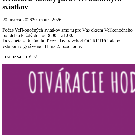
sviatkov
20. marca 2026
20. marca 2026
Počas Veľkonočných sviatkov sme tu pre Vás okrem Veľkonočného
pondelka každý deň od 8:00 – 21:00.
Dostanete sa k nám buď cez hlavný vchod OC RETRO alebo
vstupom z garáže na -1B na 2. poschodie.
Tešíme sa na Vás!